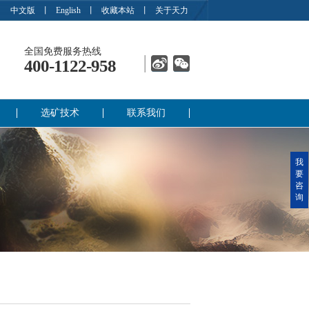
中文版
丨
English
丨
收藏本站
丨
关于天力
全国免费服务热线
400-1122-958
选矿技术
联系我们
我
要
咨
询