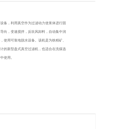
离设备，利用真空作为过滤动力使浆体进行固
架导向，变速搅拌，反吹风卸料，自动集中润
异，使用可靠地脱水设备。该机是为铁精矿、
设计的新型盘式真空过滤机，也适合在洗煤选
用中使用。