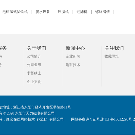
电磁湿式除铁机
|
脱水设备
|
压滤机
|
过滤机
|
螺旋溜槽
|
服务
关于我们
新闻中心
关注我们
持
公司简介
企业新闻
收藏网址
务
公司业绩
选矿技术
求贤纳士
企业文化
部地址：浙江省东阳市经济开发区书院路11号
 © 2020 东阳市天力磁电有限公司
持：
蜂窝在线网络技术（浙江）有限公司
网站备案许可证号:浙ICP备15032298号-2